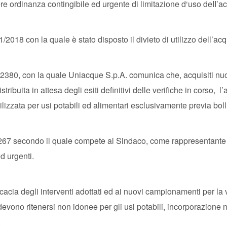
 ordinanza contingibile ed urgente di limitazione d‘uso deII’a
/2018 con la quale è stato disposto il divieto di utilizzo dell’ac
 2380, con la quale Uniacque S.p.A. comunica che, acquisiti nu
tribuita in attesa degli esiti definitivi delle verifiche in corso, l
lizzata per usi potabili ed alimentari esclusivamente previa bolli
. 267 secondo il quale compete al Sindaco, come rappresentante
d urgenti.
cacia degli interventi adottati ed ai nuovi campionamenti per la v
i devono ritenersi non idonee per gli usi potabili, incorporazione 
a.