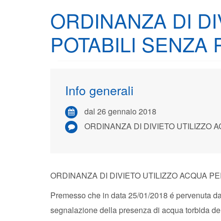
ORDINANZA DI DI
POTABILI SENZA 
Info generali
dal 26 gennaio 2018
ORDINANZA DI DIVIETO UTILIZZO ACQUA PER USI POTABILI SENZA PREVIA BOLLITURA Premesso che in data 25/01/2018 é pervenuta da UniAcque di Bergamo – gestore del Servizio Idrico integrato – segnalazione della presenza di acqua torbida della sorgente Orrido, che alimenta l’acquedotto del Comune di Zogno, invitando l’Amministrazione Comunale ad emettere ordinanza conting
ORDINANZA DI DIVIETO UTILIZZO ACQUA PE
Premesso che in data 25/01/2018 é pervenuta da 
segnalazione della presenza di acqua torbida de