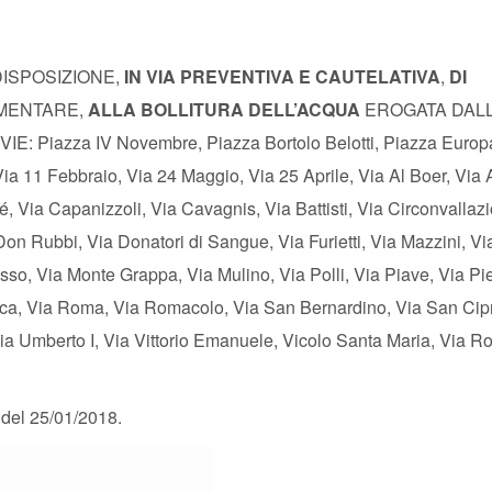
DISPOSIZIONE,
IN VIA PREVENTIVA E CAUTELATIVA
,
DI
IMENTARE,
ALLA BOLLITURA DELL’ACQUA
EROGATA DAL
iazza IV Novembre, Piazza Bortolo Belotti, Piazza Europ
Via 11 Febbraio, Via 24 Maggio, Via 25 Aprile, Via Al Boer, Via 
, Via Capanizzoli, Via Cavagnis, Via Battisti, Via Circonvallaz
 Don Rubbi, Via Donatori di Sangue, Via Furietti, Via Mazzini, Vi
asso, Via Monte Grappa, Via Mulino, Via Polli, Via Piave, Via Pi
cca, Via Roma, Via Romacolo, Via San Bernardino, Via San Cip
ia Umberto I, Via Vittorio Emanuele, Vicolo Santa Maria, Via R
 del 25/01/2018.