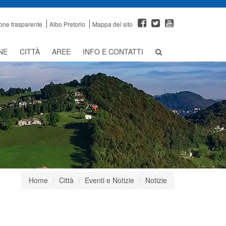
one trasparente
Albo Pretorio
Mappa del sito
NE
CITTÀ
AREE
INFO E CONTATTI
Home
Città
Eventi e Notizie
Notizie