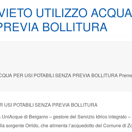
VIETO UTILIZZO ACQUA
PREVIA BOLLITURA
ibile ed urgente di limitazione d‘uso deII’acqua a scopi idropotabili. Richiamata la propria ordinanza n. 4 in data 25/01/2018 con la quale è stato disposto il divieto di utilizzo dell’acqua per usi potabili sul territorio comunale. Vista la comunicazione in data 26/01/2018, Prot. 2380, con la quale Uniacque S.p.A. comunica che, acquisiti nuovi elementi di valutazione sulla qualità dell’acqua distribuita in attesa degli esiti definitivi delle verifiche in corso, l’acqua proveniente dalla sorgente Orrido potrà essere utilizzata per usi potabili ed alimentari esclusivamente previa bollit
R USI POTABILI SENZA PREVIA BOLLITURA
UniAcque di Bergamo – gestore del Servizio Idrico integrato –
lla sorgente Orrido, che alimenta l’acquedotto del Comune di Z