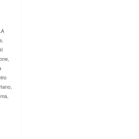
LA
a,
Al
ione,
a
etro
riano,
oma,