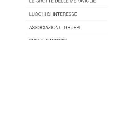
LE GROTTE DELLE MERAVIGLIE
LUOGHI DI INTERESSE
ASSOCIAZIONI - GRUPPI
EVENTI E NOTIZIE
Eventi
Notizie
Archivio Notizie
Scarica la nostra app