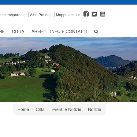
one trasparente
Albo Pretorio
Mappa del sito
NE
CITTÀ
AREE
INFO E CONTATTI
Home
Città
Eventi e Notizie
Notizie