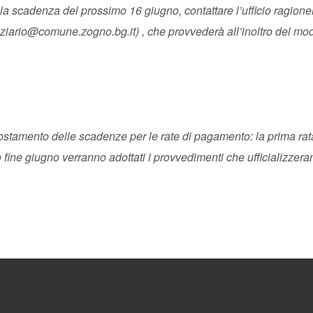
a scadenza del prossimo 16 giugno, contattare l’ufficio ragioner
nziario@comune.zogno.bg.it
) , che provvederà all’inoltro del mo
ostamento delle scadenze per le rate di pagamento: la prima rata
 fine giugno verranno adottati i provvedimenti che ufficializzera