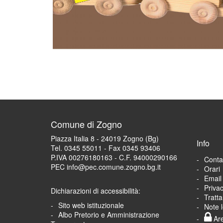
Comune di Zogno
Piazza Italia 8 - 24019 Zogno (Bg)
Info
Tel. 0345 55011 - Fax 0345 93406
P.IVA 00276180163 - C.F. 94000290166
Contat
PEC info@pec.comune.zogno.bg.it
Orari
Email 
Priva
Dichiarazioni di accessibilità:
Tratt
Sito web istituzionale
Note l
Albo Pretorio e Amministrazione
Are