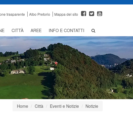
one trasparente
Albo Pretorio
Mappa del sito
NE
CITTÀ
AREE
INFO E CONTATTI
Home
Città
Eventi e Notizie
Notizie