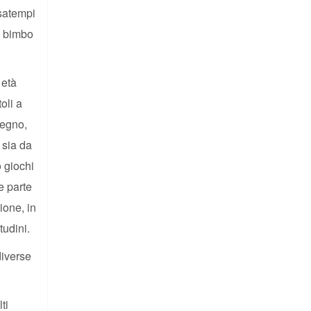
ssatempi
n bimbo
 età
oli a
legno,
a sia da
o giochi
e parte
ione, in
tudini.
diverse
ti