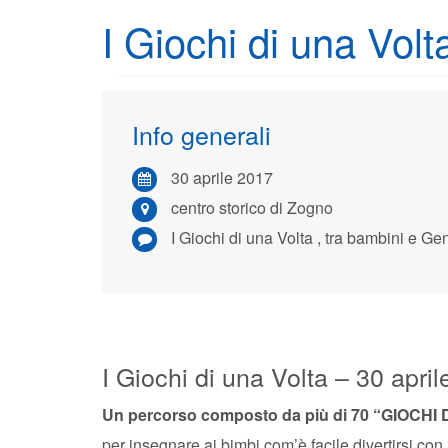
I Giochi di una Vo
Info generali
30 aprile 2017
centro storico di Zogno
I Giochi di una Volta , tra bambini e Genitori nel centro storico di Zogno E’ bello e costruttivo far riscoprire ai bambini come si divertivano un t
I Giochi di una Volta – 30 apri
Un percorso composto da più di 70 “GIOCHI D
per insegnare ai bimbi com’è facile divertirsi con