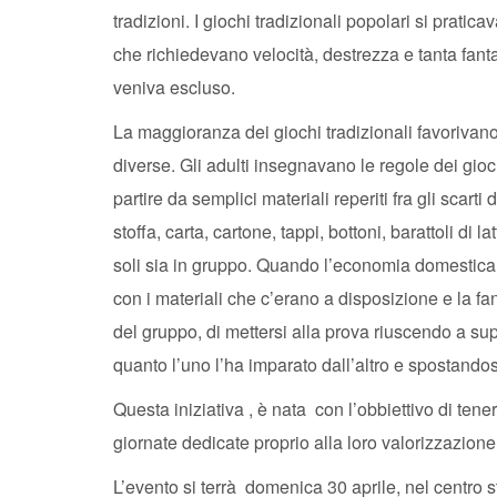
tradizioni. I giochi tradizionali popolari si pratic
che richiedevano velocità, destrezza e tanta fant
veniva escluso.
La maggioranza dei giochi tradizionali favorivano,
diverse. Gli adulti insegnavano le regole dei gioc
partire da semplici materiali reperiti fra gli scart
stoffa, carta, cartone, tappi, bottoni, barattoli di
soli sia in gruppo. Quando l’economia domestica er
con i materiali che c’erano a disposizione e la fan
del gruppo, di mettersi alla prova riuscendo a sup
quanto l’uno l’ha imparato dall’altro e spostandos
Questa iniziativa , è nata con l’obbiettivo di tene
giornate dedicate proprio alla loro valorizzazione
L’evento si terrà domenica 30 aprile, nel centro st