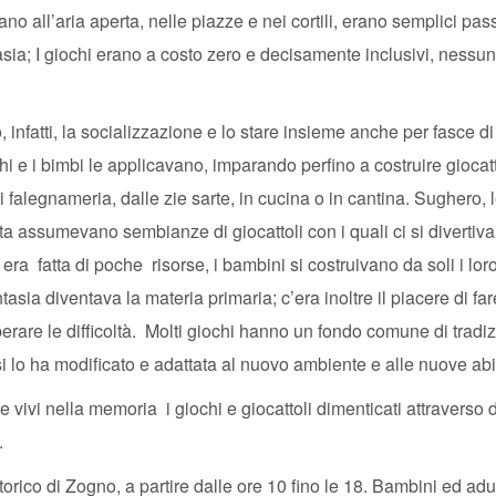
avano all’aria aperta, nelle piazze e nei cortili, erano semplici pa
asia; I giochi erano a costo zero e decisamente inclusivi, nessu
 infatti, la socializzazione e lo stare insieme anche per fasce di
hi e i bimbi le applicavano, imparando perfino a costruire giocatt
i di falegnameria, dalle zie sarte, in cucina o in cantina. Sughero, 
 latta assumevano sembianze di giocattoli con i quali ci si divertiv
a fatta di poche risorse, i bambini si costruivano da soli i lor
tasia diventava la materia primaria; c’era inoltre il piacere di far
erare le difficoltà. Molti giochi hanno un fondo comune di tradiz
i lo ha modificato e adattata al nuovo ambiente e alle nuove abi
re vivi nella memoria i giochi e giocattoli dimenticati attraverso 
.
orico di Zogno, a partire dalle ore 10 fino le 18. Bambini ed adul