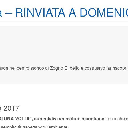
lta – RINVIATA A DOMENI
empo i nonni, com’ è possibile trarre divertimento da materiali apparentemente non più utilizzabili ma che, uniti ad un pizzico di ingegnosità, potrebbero diventare un simpatico giocattolo con il quale trascorrere qualche momento spensierat
le 2017
I UNA VOLTA”, con relativi animatori in costume
, è ciò che 
 semplicità rispettando l’ambiente.