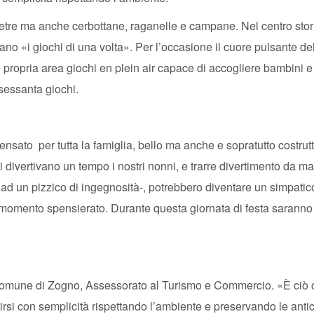
 pietre ma anche cerbottane, raganelle e campane. Nel centro stor
nano «i giochi di una volta». Per l’occasione il cuore pulsante de
propria area giochi en plein air capace di accogliere bambini e
 sessanta giochi.
ensato per tutta la famiglia, bello ma anche e sopratutto costrutt
 divertivano un tempo i nostri nonni, e trarre divertimento da mat
 ad un pizzico di ingegnosità-, potrebbero diventare un simpatic
he momento spensierato. Durante questa giornata di festa saranno
al Comune di Zogno, Assessorato al Turismo e Commercio. «È ciò
tirsi con semplicità rispettando l’ambiente e preservando le anti