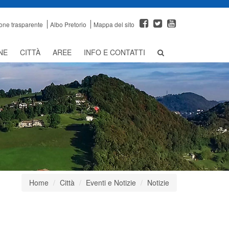
one trasparente
Albo Pretorio
Mappa del sito
NE
CITTÀ
AREE
INFO E CONTATTI
Home
Città
Eventi e Notizie
Notizie