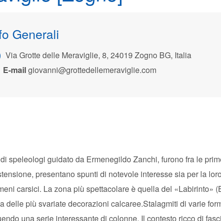
fo Generali
Via Grotte delle Meraviglie, 8, 24019 Zogno BG, Italia
E-mail
giovanni@grottedellemeraviglie.com
di speleologi guidato da Ermenegildo Zanchi, furono fra le prim
estensione, presentano spunti di notevole interesse sia per la lor
omeni carsici. La zona più spettacolare è quella del «Labirinto» 
ca delle più svariate decorazioni calcaree.Stalagmiti di varie for
uendo una serie interessante di colonne. Il contesto ricco di fasc