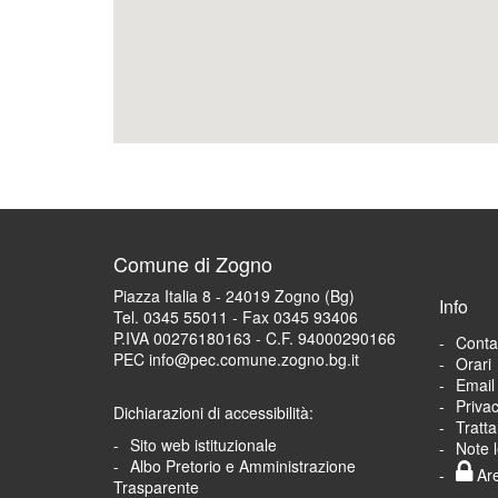
Comune di Zogno
Piazza Italia 8 - 24019 Zogno (Bg)
Info
Tel. 0345 55011 - Fax 0345 93406
P.IVA 00276180163 - C.F. 94000290166
Contat
PEC info@pec.comune.zogno.bg.it
Orari
Email 
Priva
Dichiarazioni di accessibilità:
Tratt
Sito web istituzionale
Note l
Albo Pretorio e Amministrazione
Are
Trasparente