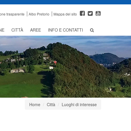
one trasparente
Albo Pretorio
Mappa del sito
NE
CITTÀ
AREE
INFO E CONTATTI
Home
Città
Luoghi di interesse