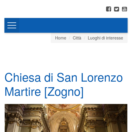
Toggle
navigation
Home
Città
Luoghi di interesse
Chiesa di San Lorenzo
Martire [Zogno]